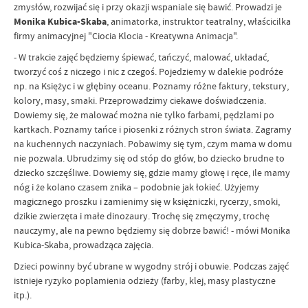
zmysłów, rozwijać się i przy okazji wspaniale się bawić. Prowadzi je
Monika Kubica-Skaba
, animatorka, instruktor teatralny, właścicilka
firmy animacyjnej "Ciocia Klocia - Kreatywna Animacja".
- W trakcie zajęć będziemy śpiewać, tańczyć, malować, układać,
tworzyć coś z niczego i nic z czegoś. Pojedziemy w dalekie podróże
np. na Księżyc i w głębiny oceanu. Poznamy różne faktury, tekstury,
kolory, masy, smaki. Przeprowadzimy ciekawe doświadczenia.
Dowiemy się, że malować można nie tylko farbami, pędzlami po
kartkach. Poznamy tańce i piosenki z różnych stron świata. Zagramy
na kuchennych naczyniach. Pobawimy się tym, czym mama w domu
nie pozwala. Ubrudzimy się od stóp do głów, bo dziecko brudne to
dziecko szczęśliwe. Dowiemy się, gdzie mamy głowę i ręce, ile mamy
nóg i że kolano czasem znika – podobnie jak łokieć. Użyjemy
magicznego proszku i zamienimy się w księżniczki, rycerzy, smoki,
dzikie zwierzęta i małe dinozaury. Trochę się zmęczymy, trochę
nauczymy, ale na pewno będziemy się dobrze bawić! - mówi Monika
Kubica-Skaba, prowadząca zajęcia.
Dzieci powinny być ubrane w wygodny strój i obuwie. Podczas zajęć
istnieje ryzyko poplamienia odzieży (farby, klej, masy plastyczne
itp.).