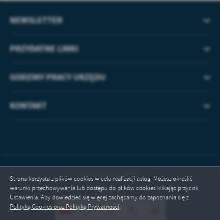
NEWSLETTER
PRZYDATNE LINKI
GODZINY PRACY URZĘDU
KONTAKT
Odwiedzin: 85102
Strona korzysta z plików cookies w celu realizacji usług. Możesz określić
warunki przechowywania lub dostępu do plików cookies klikając przycisk
Online: 2
Ustawienia. Aby dowiedzieć się więcej zachęcamy do zapoznania się z
Polityką Cookies oraz Polityką Prywatności
.
ZAPISZ WYBRANE