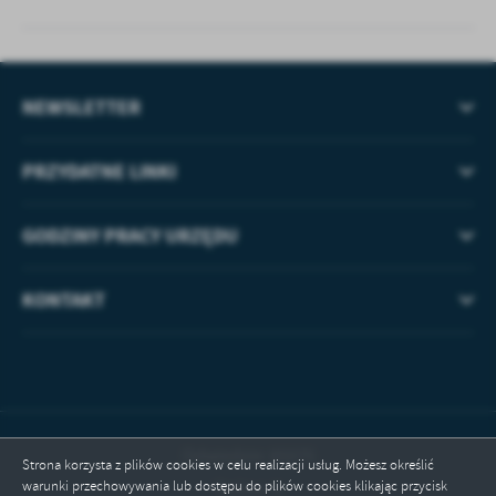
NEWSLETTER
PRZYDATNE LINKI
GODZINY PRACY URZĘDU
KONTAKT
Odwiedzin: 85075
Strona korzysta z plików cookies w celu realizacji usług. Możesz określić
warunki przechowywania lub dostępu do plików cookies klikając przycisk
Online: 3